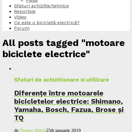
Piese
Sfaturi achizitie/tehnice
Reportaje
Video
Ce este o bicicletă electrică?
Forum
All posts tagged "motoare
biciclete electrice"
Sfaturi de achizitionare si utilizare
Diferențe între motoarele
bicicletelor electrice: Shimano,
Yamaha, Bosch, Fazua, Brose și
TQ
de
Dragos Mitroi
25th ianuarie 2019