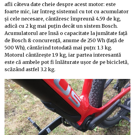
afli câteva date cheie despre acest motor: este
foarte mic, iar întreg sistemul cu tot cu acumulator
și cele necesare, cântăresc împreună 4.59 de kg,
adică cu 2 kg mai puțin decât un sistem Bosch.
Acumulatorul are însă o capacitate la jumătate față
de Bosch & concurență, anume de 250 Wh (față de
500 Wh), cântărind totodată mai puțn: 1.3 kg.
Motorul cântărește 1.9 kg, iar partea interesantă
este că ambele pot fi înlăturate ușor de pe bicicletă,
scăzând astfel 3.2 kg.