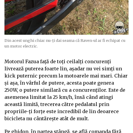
Din acest unghi chiar nu-ți dai seama că Raven-ul ar fi echipat cu
un motor electric.
Motorul Fazua față de toți ceilalți concurenți
livrează puterea foarte lin, așadar nu vei simți un
kick puternic precum la motoarele mai mari. Chiar
și așa, în vârful de putere, acesta poate genera
250W, o putere similară cu a concurenților. Este de
asemenea limitat la 25 km/h, însă când atingi
această limită, trecerea către pedalatul prin
propriile-ți forțe este incredibil de lin deoarece
bicicleta nu cântărește atât de mult.
Pe ghidon, în partea stângă, se află comanda fără