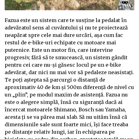
Fazua este un sistem care te susține la pedalat în
adevăratul sens al cuvântului și nu te proiectează
neapărat spre cele mai dure urcări, așa cum fac
restul de e-bike-uri echipate cu motoare mai
puternice. Este un motor fin, care intervine
progresiv, fără să te smucească, un sistem gândit
pentru cei care nu-și găsesc locul pe un e-bike
adevărat, dar nici nu mai vor să pedaleze neasistați.
Te poți aștepta să parcurgi o distanță de
aproximativ 40 de km și 500m diferență de nivel cu
un „plin”, pe modul maxim de asistență. Fazua nu
este o alegere simplă, însă cu siguranță dacă ai
încercat motoarele Shimano, Bosch sau Yamaha,
acesta ți se va părea mai slab. Să nu uităm însă că
dimensiunile sale sunt foarte mici, își face treaba
pe distanțe relativ lungi, iar în echiparea pe