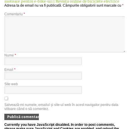
motoare pentru e-bike-uri | Revista online de biciclete electrice
Adresa ta de email nu va fi publicată.
Câmpurile obligatorii sunt marcate cu
*
Comentariu
*
Nume
*
Email
*
Site web
Salvează-mi numele, emailul și site-ul web în acest navigator pentru data
viitoare când o să comentez.
Currently you have JavaScript disabled. In order to post comments,
please make sure JavaScript and Cookies are enabled, and reload the