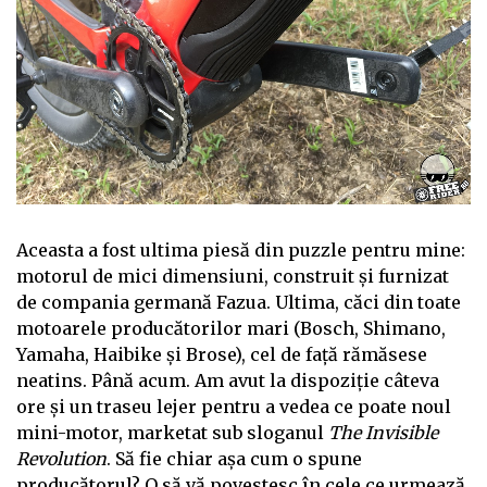
Aceasta a fost ultima piesă din puzzle pentru mine:
motorul de mici dimensiuni, construit și furnizat
de compania germană Fazua. Ultima, căci din toate
motoarele producătorilor mari (Bosch, Shimano,
Yamaha, Haibike și Brose), cel de față rămăsese
neatins. Până acum. Am avut la dispoziție câteva
ore și un traseu lejer pentru a vedea ce poate noul
mini-motor, marketat sub sloganul
The Invisible
Revolution
. Să fie chiar așa cum o spune
producătorul? O să vă povestesc în cele ce urmează