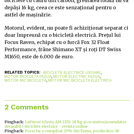
biciclete cu cadru din carbon, greutatea totală nu va
depăși 16 kg, ceea ce este senzațional pentru o
astfel de mașinărie.
Motorul, evident, nu poate fi achiziționat separat ci
doar împreună cu o bicicletă electrică. Prețul lui
Focus Raven, echipat cu o furcă Fox 32 Float
Performance, frâne Shimano XT și roți DT Swiss
M1650, este de 6.000 de euro.
RELATED TOPICS:
,
BICICLETE ELECTRICE USOARE
,
,
MOTOR BICICLETA FAZUA
MOTOR ELECTRIC FAZUA
,
MOTOR MIC BICICLETA
MOTOR MIC BICICLETA ELECTRICA
2 Comments
Pingback:
LaPierre eZesty AM LTD: 18 kg și cu motor/acumulator
detașabil | Biciclete electrice - revista online
Pingback:
Porsche a cumpărat 20% din Fazua, producător de