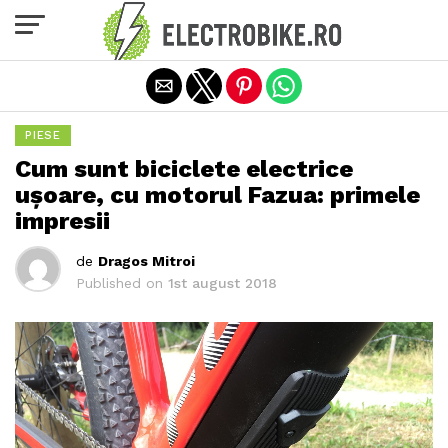
Exit mobile version
PIESE
Cum sunt biciclete electrice
ușoare, cu motorul Fazua: primele
impresii
de
Dragos Mitroi
Published on
1st august 2018