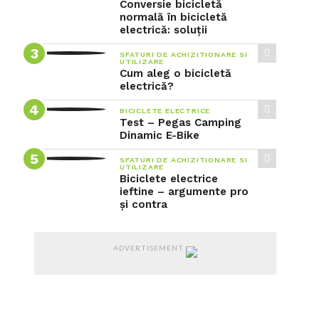
Conversie bicicletă
normală în bicicletă
electrică: soluții
SFATURI DE ACHIZITIONARE SI
UTILIZARE
Cum aleg o bicicletă
electrică?
BICICLETE ELECTRICE
Test – Pegas Camping
Dinamic E-Bike
SFATURI DE ACHIZITIONARE SI
UTILIZARE
Biciclete electrice
ieftine – argumente pro
și contra
ADVERTISEMENT