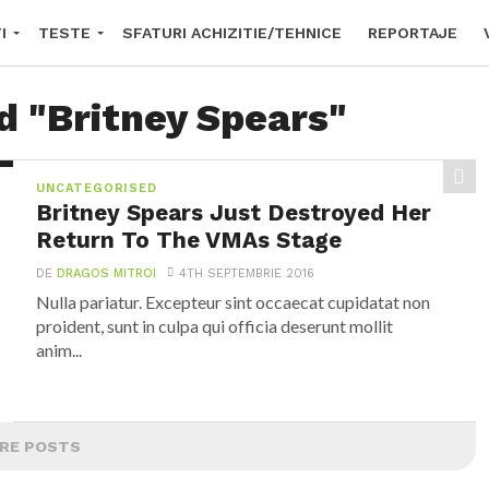
I
TESTE
SFATURI ACHIZITIE/TEHNICE
REPORTAJE
E O BICICLETĂ ELECTRICĂ?
FORUM
d "Britney Spears"
UNCATEGORISED
Britney Spears Just Destroyed Her
Return To The VMAs Stage
DE
DRAGOS MITROI
4TH SEPTEMBRIE 2016
Nulla pariatur. Excepteur sint occaecat cupidatat non
proident, sunt in culpa qui officia deserunt mollit
anim...
RE POSTS