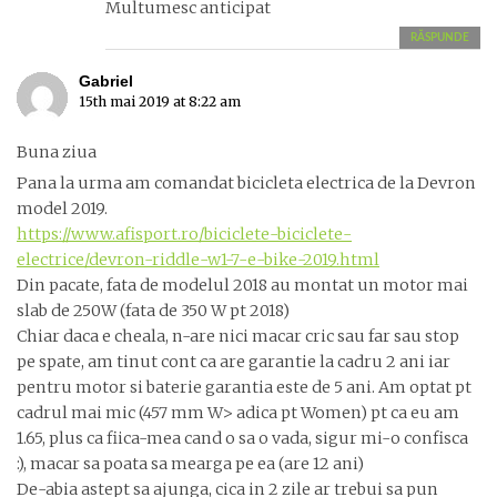
Multumesc anticipat
RĂSPUNDE
Gabriel
15th mai 2019 at 8:22 am
Buna ziua
Pana la urma am comandat bicicleta electrica de la Devron
model 2019.
https://www.afisport.ro/biciclete-biciclete-
electrice/devron-riddle-w1-7-e-bike-2019.html
Din pacate, fata de modelul 2018 au montat un motor mai
slab de 250W (fata de 350 W pt 2018)
Chiar daca e cheala, n-are nici macar cric sau far sau stop
pe spate, am tinut cont ca are garantie la cadru 2 ani iar
pentru motor si baterie garantia este de 5 ani. Am optat pt
cadrul mai mic (457 mm W> adica pt Women) pt ca eu am
1.65, plus ca fiica-mea cand o sa o vada, sigur mi-o confisca
:), macar sa poata sa mearga pe ea (are 12 ani)
De-abia astept sa ajunga, cica in 2 zile ar trebui sa pun