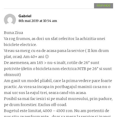
RĂSPUNDE
Gabriel
8th mai 2019 at 10:54 am
Buna Ziua
Va rog frumos, as dori un sfat referitor la achizitia unei
biciclete electrice.
Vreau sa merg cu ea de acasa pana la service ( 11 km drum
plat, oras). Am 40+ ani 🙂
De asemenea, am 1.65 > nu-s inalt, rotile de 26″ sunt
potrivite (detin o bicicleta non electrica MTB pe 26″ si sunt
obisnuit)
Am gasit un model pliabil, care la prima vedere pare foarte
practic. As vrea sa incapa in portbagajul masinii ca sa nu o
mai urc sus la eajul trei, seara cand vin acasa.
Posibil sa mai fac iesiri si pe malul muresului, prin padure,
pe drum forestier. Exclus off-road.
Bugetul este limitat, 4000 – 4500 ron. Nu am pretentii de
nus stiu ce performante .. doar sa merg la service si inapoi