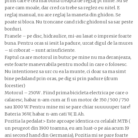
prins care e cea mai buna treapta de reglaj pt mine. Mi se
pare cam moale, dar cred ca trebe sa reglez eu nitel. E
reglaj manual, nu are reglaj la maneta din ghidon. Se
poate si bloca. Nu troncane cand ridic ghidonul sa sar peste
borduri.
Franele – pe disc, hidraulice, mi-au lasat o impresie foarte
buna. Pentru oras si iesit la padure, urcat digul de la mures
– si coborat – sunt arisuficiente.
Faptul ca are motorul in butuc pe mine nu ma deranjeaza,
este foarte manevrabila pentru modul in care o folosesc.
Nu intentionez sa urc cu ea la munte, ci doar sa ma simt
bine pedaland prin oras, pe dig si prin padure (drum
forestier)
Motorul – 250W . Fiind prima bicicleta electrica pe care o
calaresc, habar n-am cum ar fi un motor de 350 / 500 / 750
sau 1000 W. Pentru mine mi se pare chiar suuuuuper tare!
Bateria 36W, habar n-am cati W, 11 Ah.
Pozitia la pedalat> Este aproape identica cu celalalt MTB (
un peugeot din 1900 toamna, eu am luat-o pe aia acum 19
ani second hand din Germania), Pozitia mi se pare foarte