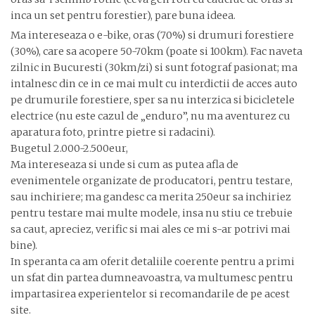
inca un set pentru forestier), pare buna ideea.
Ma intereseaza o e-bike, oras (70%) si drumuri forestiere
(30%), care sa acopere 50-70km (poate si 100km). Fac naveta
zilnic in Bucuresti (30km/zi) si sunt fotograf pasionat; ma
intalnesc din ce in ce mai mult cu interdictii de acces auto
pe drumurile forestiere, sper sa nu interzica si bicicletele
electrice (nu este cazul de „enduro”, nu ma aventurez cu
aparatura foto, printre pietre si radacini).
Bugetul 2.000-2.500eur,
Ma intereseaza si unde si cum as putea afla de
evenimentele organizate de producatori, pentru testare,
sau inchiriere; ma gandesc ca merita 250eur sa inchiriez
pentru testare mai multe modele, insa nu stiu ce trebuie
sa caut, apreciez, verific si mai ales ce mi s-ar potrivi mai
bine).
In speranta ca am oferit detaliile coerente pentru a primi
un sfat din partea dumneavoastra, va multumesc pentru
impartasirea experientelor si recomandarile de pe acest
site.