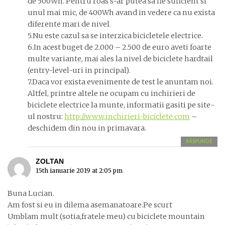
de 500Wh. Pentru roas s-ar putea sa fie suficient si
unul mai mic, de 400Wh avand in vedere ca nu exista
diferente mari de nivel.
5.Nu este cazul sa se interzica bicicletele electrice.
6.In acest buget de 2.000 – 2.500 de euro aveti foarte
multe variante, mai ales la nivel de biciclete hardtail
(entry-level-uri in principal).
7.Daca vor exista evenimente de test le anuntam noi.
Altfel, printre altele ne ocupam cu inchirieri de
biciclete electrice la munte, informatii gasiti pe site-
ul nostru:
http://www.inchirieri-biciclete.com
–
deschidem din nou in primavara.
RĂSPUNDE
ZOLTAN
15th ianuarie 2019 at 2:05 pm
Buna Lucian.
Am fost si eu in dilema asemanatoare.Pe scurt
Umblam mult (sotia,fratele meu) cu biciclete mountain