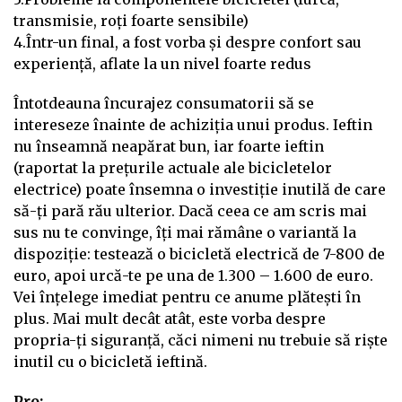
transmisie, roți foarte sensibile)
4.Într-un final, a fost vorba și despre confort sau
experiență, aflate la un nivel foarte redus
Întotdeauna încurajez consumatorii să se
intereseze înainte de achiziția unui produs. Ieftin
nu înseamnă neapărat bun, iar foarte ieftin
(raportat la prețurile actuale ale bicicletelor
electrice) poate însemna o investiție inutilă de care
să-ți pară rău ulterior. Dacă ceea ce am scris mai
sus nu te convinge, îți mai rămâne o variantă la
dispoziție: testează o bicicletă electrică de 7-800 de
euro, apoi urcă-te pe una de 1.300 – 1.600 de euro.
Vei înțelege imediat pentru ce anume plătești în
plus. Mai mult decât atât, este vorba despre
propria-ți siguranță, căci nimeni nu trebuie să riște
inutil cu o bicicletă ieftină.
Pro: