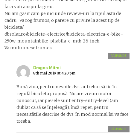
fara s atranspir la greu,.
Nu am gasit cam pe niciunde review-uri la tipul asta de
cadru.. Va rog frumos, o parere cu privire la acest tip de
bicicleta?
dbsolar.ro/biciclete-electrice/bicicleta-electrica-e-bike-
250w-mountainbike-pliabila-e-mtb-26-inch
Va multumesc frumos
RĂSPUNDE
Dragos Mitroi
8th mai 2019 at 4:20 pm
Bună ziua, pentru nevoile dvs. ar trebui să fie în
regulă bicicleta propusă. Nu are vreun motor
cunoscut, iar piesele sunt entry-entry-level (am
dublat ca să se înțeleagă), însă repet, pentru
necesitățile descrise de dvs. în mod normal își va face
treaba.
RĂSPUNDE