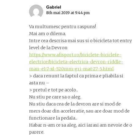
Gabriel
8th mai 2019 at 9:44 pm
Va multumesc pentru raspuns!
Mai am o dilema.
Intre cea descrisa mai sus si o bicicleta tot entry
level de la Devron
https://www.afisport.ro/biciclete-biciclete-
electrice/bicicleta-electrica-devron-riddle-
man-e1-7-xl-520mm-gri-mat-27-5.html
> daca renunt la faptul ca prima e pliabila si
asta nu –
> pretul e tot pe acolo..
Nu stiu pe care sa o aleg.
Nu stiu daca cea de la devron are si mod de
mers doar din acceleratie, sau are doar mod de
functionare la pedala..
Habar n-am ce sa aleg, aici iarasi am nevoie de o
parere.