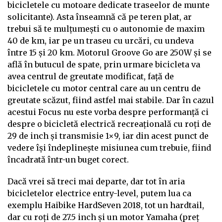
bicicletele cu motoare dedicate traseelor de munte
solicitante). Asta înseamnă că pe teren plat, ar
trebui să te mulțumești cu o autonomie de maxim
40 de km, iar pe un traseu cu urcări, cu undeva
între 15 și 20 km. Motorul Groove Go are 250W și se
află în butucul de spate, prin urmare bicicleta va
avea centrul de greutate modificat, față de
bicicletele cu motor central care au un centru de
greutate scăzut, fiind astfel mai stabile. Dar în cazul
acestui Focus nu este vorba despre performanță ci
despre o bicicletă electrică recreațională cu roți de
29 de inch și transmisie 1×9, iar din acest punct de
vedere își îndeplinește misiunea cum trebuie, fiind
încadrată într-un buget corect.
Dacă vrei să treci mai departe, dar tot în aria
bicicletelor electrice entry-level, putem lua ca
exemplu Haibike HardSeven 2018, tot un hardtail,
dar cu roți de 27.5 inch și un motor Yamaha (preț