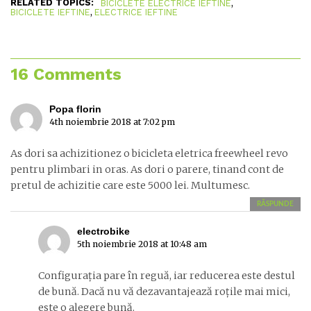
RELATED TOPICS:
,
BICICLETE ELECTRICE IEFTINE
,
BICICLETE IEFTINE
ELECTRICE IEFTINE
16 Comments
Popa florin
4th noiembrie 2018 at 7:02 pm
As dori sa achizitionez o bicicleta eletrica freewheel revo
pentru plimbari in oras. As dori o parere, tinand cont de
pretul de achizitie care este 5000 lei. Multumesc.
RĂSPUNDE
electrobike
5th noiembrie 2018 at 10:48 am
Configurația pare în reguă, iar reducerea este destul
de bună. Dacă nu vă dezavantajează roțile mai mici,
este o alegere bună.