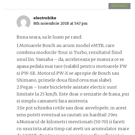
RĂSPUNDE
electrobike
8th noiembrie 2018 at 5:47 pm
Buna seara, sa le luam pe rand:
1.Motoarele Bosch au acum modul eMTB, care
combina modurile Tour si Turbo, rezultatul fiind
unul lin. Yamaha – da, accelereaza pe masura ce se
apasa pedala mai tare (valabil pentru motoarele PW
si PW-SE. Motorul PW-X se apropie de Bosch sau
Shimano, primele doua fiind ceva mai slabe).
2.Pegas – toate bicicletele asistate electric sunt
limitate la 25 km/h. Este doar o senzatie de frana, pur
si simplu ramaneti fara asistenta.
3.Se pot schimba rotile sau doar anvelopele, in acest
sens puteti eventual sa cautati un hardtail 29er.
4.Numarul de kilometri mentionati (50-70) ii faceti
cu usurinta atata timp cat aveti un acumulator mare