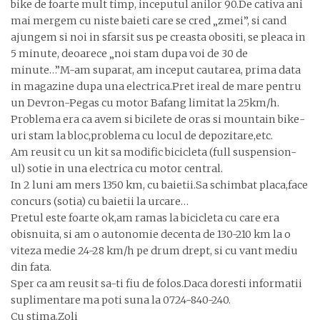
bike de foarte mult timp, inceputul anilor 90.De cativa ani
mai mergem cu niste baieti care se cred „zmei”, si cand
ajungem si noi in sfarsit sus pe creasta obositi, se pleaca in
5 minute, deoarece „noi stam dupa voi de 30 de
minute…”M-am suparat, am inceput cautarea, prima data
in magazine dupa una electrica.Pret ireal de mare pentru
un Devron-Pegas cu motor Bafang limitat la 25km/h.
Problema era ca avem si bicilete de oras si mountain bike-
uri stam la bloc,problema cu locul de depozitare,etc.
Am reusit cu un kit sa modific bicicleta (full suspension-
ul) sotie in una electrica cu motor central.
In 2 luni am mers 1350 km, cu baietii.Sa schimbat placa,face
concurs (sotia) cu baietii la urcare…
Pretul este foarte ok,am ramas la bicicleta cu care era
obisnuita, si am o autonomie decenta de 130-210 km la o
viteza medie 24-28 km/h pe drum drept, si cu vant mediu
din fata.
Sper ca am reusit sa-ti fiu de folos.Daca doresti informatii
suplimentare ma poti suna la 0724-840-240.
Cu stima.Zoli