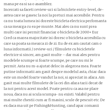
mana pe ea si sa o asamblez.
Incercati sa faceti review-uri si la biciclete entry-level, de-
astea care se gasesc la noi la preturi mai accesibile. Pentru
ca nu toata lumea isi doreste bicicleta electrica perfomanta
ca sa mearga cu ea pe munte. Mai ales ca nu sunt prea
multi care isi permit financiar o bicicleta de 2000+ Eur
Cred ca marea majoritate isi doresc o bicicleta accesibila cu
care sa poata sa mearca zi de zi. Eu de ex am cautat cam o
luna informatii / review-uri / filmulete cu bicicletele
electrice si sincer, am gasit multe – dar mai ales pentru
modelele scumpe si foarte scumpe, pe care nu mi le
permit. Asta nu m-a ajutat deloc in alegerea mea. Foarte
putine informatii am gasit despre modelul asta, chiar daca
este un model foarte vandut la noi, si apreciat in afara. Am
gasit mai multe filmulete de la cei din afara tarii decat de
la noi pentru acest model. Poate pentru ca asa ne place
noua, daca nu ai scula scumpa- nu existi. Valabil pentru
mai multe chestii cum ar fi masini, scule de pescuit etc. De
ex daca ma uit pe Fishing&Hunting, cand apar romanii