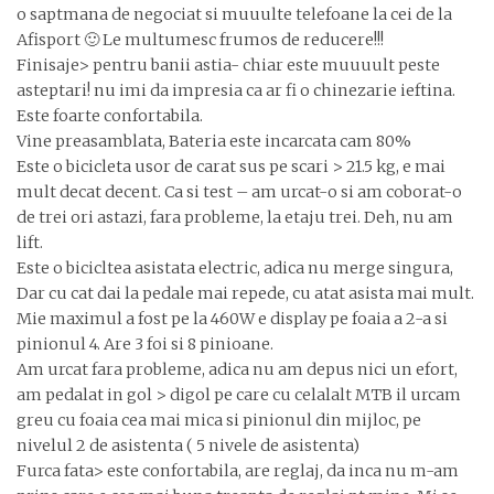
o saptmana de negociat si muuulte telefoane la cei de la
Afisport 🙂 Le multumesc frumos de reducere!!!
Finisaje> pentru banii astia- chiar este muuuult peste
asteptari! nu imi da impresia ca ar fi o chinezarie ieftina.
Este foarte confortabila.
Vine preasamblata, Bateria este incarcata cam 80%
Este o bicicleta usor de carat sus pe scari > 21.5 kg, e mai
mult decat decent. Ca si test – am urcat-o si am coborat-o
de trei ori astazi, fara probleme, la etaju trei. Deh, nu am
lift.
Este o bicicltea asistata electric, adica nu merge singura,
Dar cu cat dai la pedale mai repede, cu atat asista mai mult.
Mie maximul a fost pe la 460W e display pe foaia a 2-a si
pinionul 4. Are 3 foi si 8 pinioane.
Am urcat fara probleme, adica nu am depus nici un efort,
am pedalat in gol > digol pe care cu celalalt MTB il urcam
greu cu foaia cea mai mica si pinionul din mijloc, pe
nivelul 2 de asistenta ( 5 nivele de asistenta)
Furca fata> este confortabila, are reglaj, da inca nu m-am