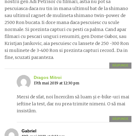
nostrii gen Adi Petrisor cu filmari, astia nu pot sa
pescuiasca daca nu tin in mana ultimul bat de la shimano
sau ultimul ragnet de mulineta shimano twin-power de
2500 Ron bucata. Ii dore mana daca pescuiesc cu scule
normale. Si prezinta capturi cu pesti ca palma. Cand apar
filmari cu pescari unguri renumiti, gen Dome Gabor, sau
Kristjan Jankovic, aia pescuiesc cu lansete de 250 -300 Ron
si mulinete de 3-400 Ron si prezinta capturi record.. Da in
fine, scuzati paranteza.
RĂSPUNDE
Dragos Mitroi
17th mai 2019 at 12:30 pm
Mersi de sfat, noi încercăm să luam și e-bike-uri mai
ieftine la test, dar nu prea trimite nimeni. O să mai
insistăm.
RĂSPUNDE
Gabriel