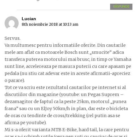
RĂSPUNDE
Lucian
8th noiembrie 2018 at 10:13 am
Servus.
Va multumesc pentru informatiile oferite. Din cautarile
mele am aflat ca motoarele Bosch sunt „smucite” adica
transfera puterea motorului mai brusc, in timp ce Yamaha
sunt line, accelereaza pe masura puterii cu care apasam pe
pedala (nu stiu cat adevar este in aceste afirmatii-apreciez
o parare).
Tot ce va scriu este rezultatul cautarilor pe internet si al
discutiilor din magazine (youtube: un Pegas Suprem –
dezamagitor de faptul ca la peste 25km, motorul „punea
frana” sau cu un ElJoy 50km/h in plan, dar este o bicicleta
de oras cu tendinte de cross/trekking (cel putin asa se
afirma pe youtube).
Mi s-a oferit varianta MTB E-Bike, hard tail, la care pentru
oras sa-i schimb rotile (ceva gen roti cu cauciuc de oras si