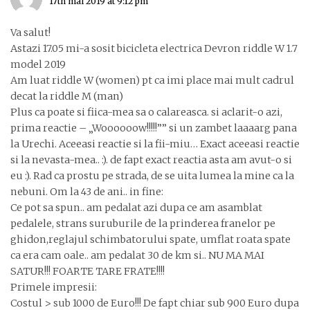
17th mai 2019 at 9:12 pm
Va salut!
Astazi 17.05 mi-a sosit bicicleta electrica Devron riddle W 1.7
model 2019
Am luat riddle W (women) pt ca imi place mai mult cadrul
decat la riddle M (man)
Plus ca poate si fiica-mea sa o calareasca. si aclarit-o azi,
prima reactie – „Woooooow!!!!!”” si un zambet laaaarg pana
la Urechi. Aceeasi reactie si la fii-miu… Exact aceeasi reactie
si la nevasta-mea.. :). de fapt exact reactia asta am avut-o si
eu :). Rad ca prostu pe strada, de se uita lumea la mine ca la
nebuni. Om la 43 de ani.. in fine:
Ce pot sa spun.. am pedalat azi dupa ce am asamblat
pedalele, strans suruburile de la prinderea franelor pe
ghidon,reglajul schimbatorului spate, umflat roata spate
ca era cam oale.. am pedalat 30 de km si.. NU MA MAI
SATUR!!! FOARTE TARE FRATE!!!!
Primele impresii:
Costul > sub 1000 de Euro!!! De fapt chiar sub 900 Euro dupa