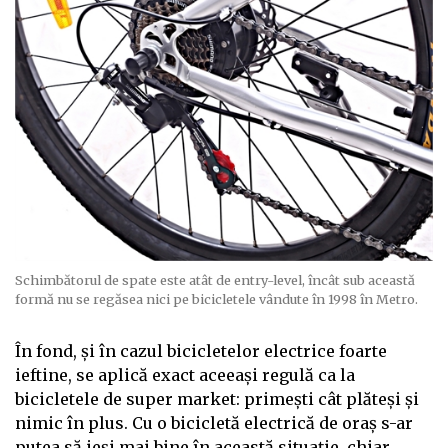
Schimbătorul de spate este atât de entry-level, încât sub această
formă nu se regăsea nici pe bicicletele vândute în 1998 în Metro.
În fond, și în cazul bicicletelor electrice foarte
ieftine, se aplică exact aceeași regulă ca la
bicicletele de super market: primești cât plăteși și
nimic în plus. Cu o bicicletă electrică de oraș s-ar
putea să ieși mai bine în această situație, chiar