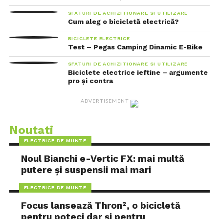
SFATURI DE ACHIZITIONARE SI UTILIZARE
Cum aleg o bicicletă electrică?
BICICLETE ELECTRICE
Test – Pegas Camping Dinamic E-Bike
SFATURI DE ACHIZITIONARE SI UTILIZARE
Biciclete electrice ieftine – argumente
pro și contra
ADVERTISEMENT
Noutati
ELECTRICE DE MUNTE
Noul Bianchi e-Vertic FX: mai multă
putere și suspensii mai mari
ELECTRICE DE MUNTE
Focus lansează Thron², o bicicletă
pentru poteci dar și pentru