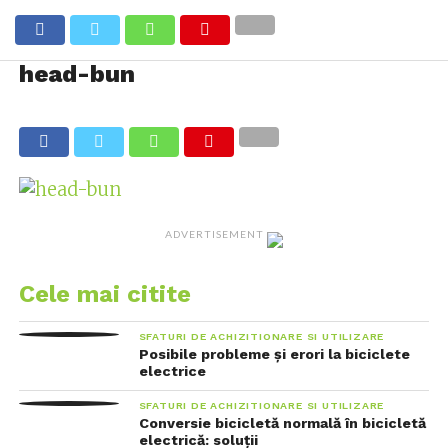
head-bun
ADVERTISEMENT
Cele mai citite
SFATURI DE ACHIZITIONARE SI UTILIZARE
Posibile probleme și erori la biciclete
electrice
SFATURI DE ACHIZITIONARE SI UTILIZARE
Conversie bicicletă normală în bicicletă
electrică: soluții