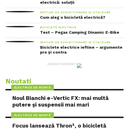
electrică: soluții
SFATURI DE ACHIZITIONARE SI UTILIZARE
Cum aleg o bicicletă electrică?
BICICLETE ELECTRICE
Test – Pegas Camping Dinamic E-Bike
SFATURI DE ACHIZITIONARE SI UTILIZARE
Biciclete electrice ieftine – argumente
pro și contra
ADVERTISEMENT
Noutati
ELECTRICE DE MUNTE
Noul Bianchi e-Vertic FX: mai multă
putere și suspensii mai mari
ELECTRICE DE MUNTE
Focus lansează Thron², o bicicletă