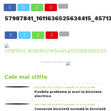
57987841_1611636525634415_4571
ADVERTISEMENT
Cele mai citite
SFATURI DE ACHIZITIONARE SI UTILIZARE
Posibile probleme și erori la biciclete
electrice
SFATURI DE ACHIZITIONARE SI UTILIZARE
Conversie bicicletă normală în bicicletă