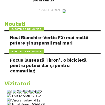
pro și contra
ADVERTISEMENT
Noutati
ELECTRICE DE MUNTE
Noul Bianchi e-Vertic FX: mai multă
putere și suspensii mai mari
ELECTRICE DE MUNTE
Focus lansează Thron², o bicicletă
pentru poteci dar și pentru
commuting
Vizitatori
This Month : 2052
Views Today : 412
Total views : 596679