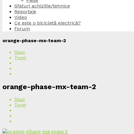
Piese
Sfaturi achizitie/tehnice
Reportaje
Video
Ce este o bicicletă electrică?
Forum
orange-phase-mx-team-2
Share
Tweet
orange-phase-mx-team-2
Share
Tweet