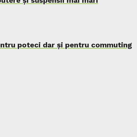
utere și suspensii mai mari
entru poteci dar și pentru commuting