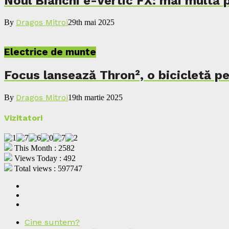
Noul Bianchi e-Vertic FX: mai multă p
Dragos Mitroi
By
29th mai 2025
Electrice de munte
Focus lansează Thron², o bicicletă p
Dragos Mitroi
By
19th martie 2025
Vizitatori
This Month : 2582
Views Today : 492
Total views : 597747
Cine suntem?