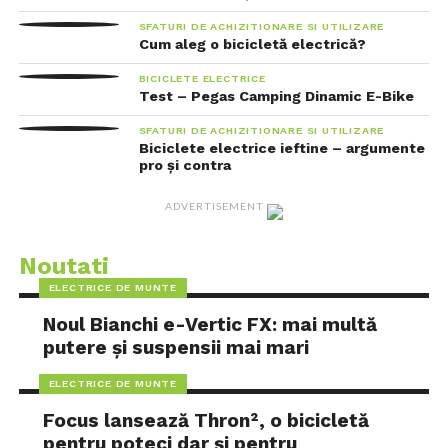
SFATURI DE ACHIZITIONARE SI UTILIZARE
Cum aleg o bicicletă electrică?
BICICLETE ELECTRICE
Test – Pegas Camping Dinamic E-Bike
SFATURI DE ACHIZITIONARE SI UTILIZARE
Biciclete electrice ieftine – argumente
pro și contra
ADVERTISEMENT
Noutati
ELECTRICE DE MUNTE
Noul Bianchi e-Vertic FX: mai multă
putere și suspensii mai mari
ELECTRICE DE MUNTE
Focus lansează Thron², o bicicletă
pentru poteci dar și pentru