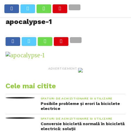
apocalypse-1
ADVERTISEMENT
Cele mai citite
SFATURI DE ACHIZITIONARE SI UTILIZARE
Posibile probleme și erori la biciclete
electrice
SFATURI DE ACHIZITIONARE SI UTILIZARE
Conversie bicicletă normală în bicicletă
electrică: soluții