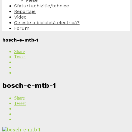
Piese
Sfaturi achizitie/tehnice
Reportaje
Video
Ce este o bicicletă electrică?
Forum
bosch-e-mtb-1
Share
Tweet
bosch-e-mtb-1
Share
Tweet