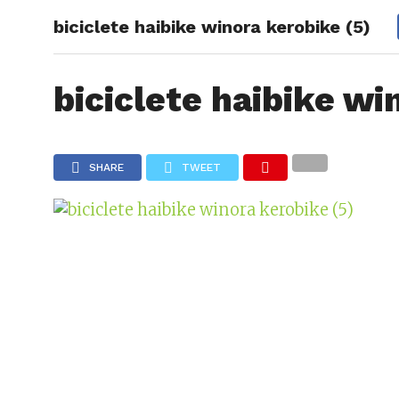
biciclete haibike winora kerobike (5)
NOUTAT
CE EST
biciclete haibike wi
SHARE
TWEET