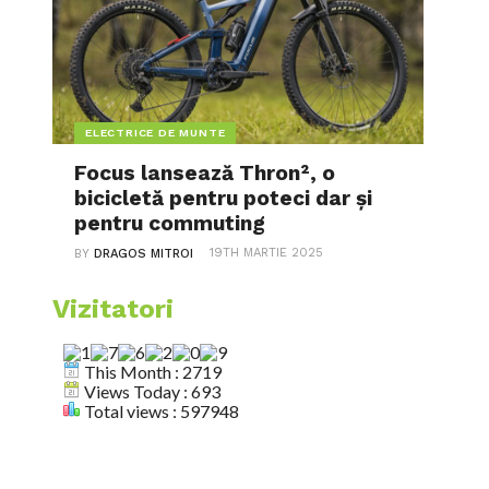
ELECTRICE DE MUNTE
Focus lansează Thron², o
bicicletă pentru poteci dar și
pentru commuting
19TH MARTIE 2025
BY
DRAGOS MITROI
Vizitatori
This Month : 2719
Views Today : 693
Total views : 597948