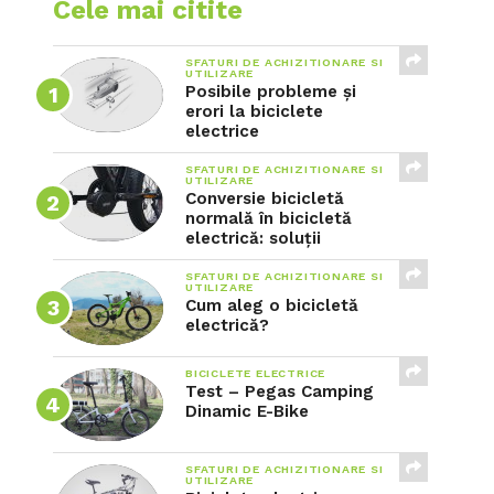
Cele mai citite
SFATURI DE ACHIZITIONARE SI
UTILIZARE
Posibile probleme și
erori la biciclete
electrice
SFATURI DE ACHIZITIONARE SI
UTILIZARE
Conversie bicicletă
normală în bicicletă
electrică: soluții
SFATURI DE ACHIZITIONARE SI
UTILIZARE
Cum aleg o bicicletă
electrică?
BICICLETE ELECTRICE
Test – Pegas Camping
Dinamic E-Bike
SFATURI DE ACHIZITIONARE SI
UTILIZARE