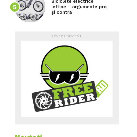
Biciclete electrice
ieftine – argumente pro
și contra
ADVERTISEMENT