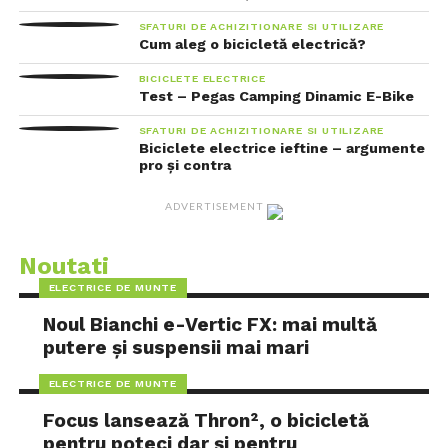
SFATURI DE ACHIZITIONARE SI UTILIZARE
Cum aleg o bicicletă electrică?
BICICLETE ELECTRICE
Test – Pegas Camping Dinamic E-Bike
SFATURI DE ACHIZITIONARE SI UTILIZARE
Biciclete electrice ieftine – argumente
pro și contra
ADVERTISEMENT
Noutati
ELECTRICE DE MUNTE
Noul Bianchi e-Vertic FX: mai multă
putere și suspensii mai mari
ELECTRICE DE MUNTE
Focus lansează Thron², o bicicletă
pentru poteci dar și pentru