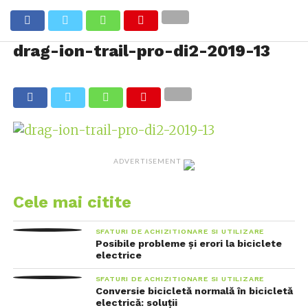
drag-ion-trail-pro-di2-2019-13
ADVERTISEMENT
Cele mai citite
SFATURI DE ACHIZITIONARE SI UTILIZARE
Posibile probleme și erori la biciclete
electrice
SFATURI DE ACHIZITIONARE SI UTILIZARE
Conversie bicicletă normală în bicicletă
electrică: soluții