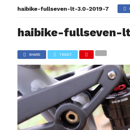
haibike-fullseven-lt-3.0-2019-7
NOUTAT
CE EST
haibike-fullseven-l
SHARE
TWEET