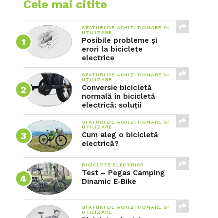
Cele mai citite
SFATURI DE ACHIZITIONARE SI
UTILIZARE
Posibile probleme și
erori la biciclete
electrice
SFATURI DE ACHIZITIONARE SI
UTILIZARE
Conversie bicicletă
normală în bicicletă
electrică: soluții
SFATURI DE ACHIZITIONARE SI
UTILIZARE
Cum aleg o bicicletă
electrică?
BICICLETE ELECTRICE
Test – Pegas Camping
Dinamic E-Bike
SFATURI DE ACHIZITIONARE SI
UTILIZARE