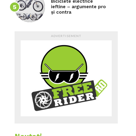
Biciclete electrice
ieftine – argumente pro
și contra
ADVERTISEMENT