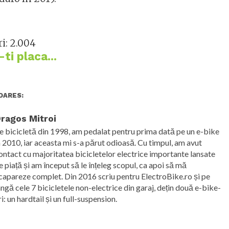
i:
2.004
ti placa...
OARES:
ragos Mitroi
e bicicletă din 1998, am pedalat pentru prima dată pe un e-bike
n 2010, iar aceasta mi s-a părut odioasă. Cu timpul, am avut
ontact cu majoritatea bicicletelor electrice importante lansate
e piață și am început să le înțeleg scopul, ca apoi să mă
capareze complet. Din 2016 scriu pentru ElectroBike.ro și pe
ângă cele 7 bicicletele non-electrice din garaj, dețin două e-bike-
ri: un hardtail și un full-suspension.