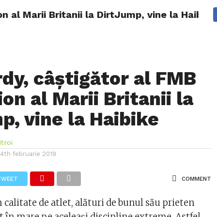
al Marii Britanii la DirtJump, vine la Haibike
I
TESTE
SFATURI ACHIZITIE/TEHNICE
REPORTAJE
E O BICICLETĂ ELECTRICĂ?
FORUM
dy, câștigător al FMB
on al Marii Britanii la
p, vine la Haibike
troi
14th februarie 2019
TWEET
COMMENT
n calitate de atlet, alături de bunul său prieten
 în mare pe aceleași discipline extreme. Astfel,