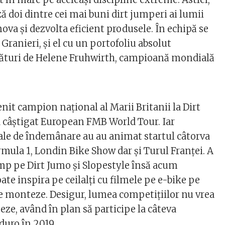
 doi dintre cei mai buni dirt jumperi ai lumii
va și dezvolta eficient produsele. În echipă se
Granieri, și el cu un portofoliu absolut
lături de Helene Fruhwirth, campioană mondială
nit campion național al Marii Britanii la Dirt
a câștigat European FMB World Tour. Iar
ale de îndemânare au au animat startul câtorva
rmula 1, Londin Bike Show dar și Turul Franței. A
imp pe Dirt Jumo și Slopestyle însă acum
oate inspira pe ceilalți cu filmele pe e-bike pe
le monteze. Desigur, lumea competițiilor nu vrea
ze, având în plan să participe la câteva
duro în 2019.