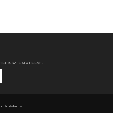
HIZITIONARE SI UTILIZARE
ectrobike.ro.