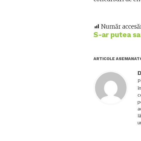
Număr accesăr
S-ar putea sa-
ARTICOLE ASEMANAT
D
P
î
c
p
a
l
u