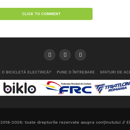
CLICK TO COMMENT
 O BICICLETĂ ELECTRICĂ?
PUNE O ÎNTREBARE
SFATURI DE AC
2018-2026: toate drepturile rezervate asupra conținutului // El