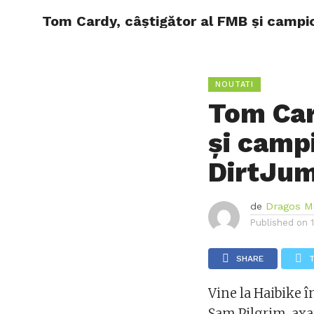
Tom Cardy, câștigător al FMB și campion 
NOUTAT
CE EST
NOUTATI
Tom Car
și campi
DirtJum
de
Dragos Mi
Published on
SHARE
Vine la Haibike î
Sam Pilgrim, axat