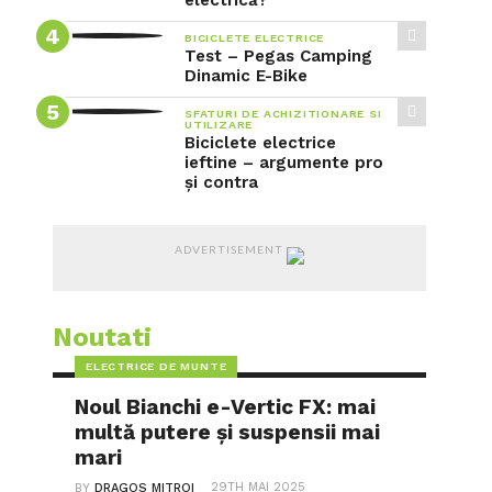
electrică?
BICICLETE ELECTRICE
Test – Pegas Camping
Dinamic E-Bike
SFATURI DE ACHIZITIONARE SI
UTILIZARE
Biciclete electrice
ieftine – argumente pro
și contra
ADVERTISEMENT
Noutati
ELECTRICE DE MUNTE
Noul Bianchi e-Vertic FX: mai
multă putere și suspensii mai
mari
29TH MAI 2025
BY
DRAGOS MITROI