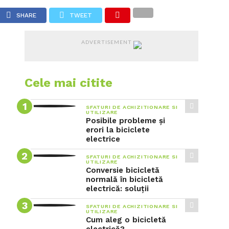
VIDEO
SHARE
TWEET
ADVERTISEMENT
Cele mai citite
SFATURI DE ACHIZITIONARE SI
UTILIZARE
Posibile probleme și
erori la biciclete
electrice
SFATURI DE ACHIZITIONARE SI
UTILIZARE
Conversie bicicletă
normală în bicicletă
electrică: soluții
SFATURI DE ACHIZITIONARE SI
UTILIZARE
Cum aleg o bicicletă