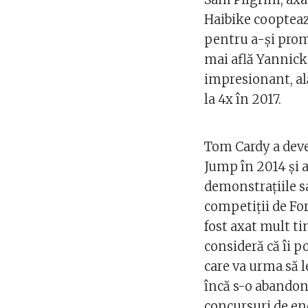
Haibike cooptează
pentru a-și promo
mai află Yannick 
impresionant, a
la 4x în 2017.
Tom Cardy a deve
Jump în 2014 și 
demonstrațiile s
competiții de Fo
fost axat mult t
consideră că îi p
care va urma să 
încă s-o abandone
concursuri de en