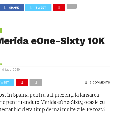
I
TESTE
SFATURI ACHIZITIE/TEHNICE
REPORTAJE
SHARE
TWEET
E O BICICLETĂ ELECTRICĂ?
FORUM
Merida eOne-Sixty 10K
lu
3rd iulie 2019
TWEET
3 COMMENTS
st în Spania pentru a fi prezenţi la lansarea
ric pentru enduro Merida eOne-Sixty, ocazie cu
testat bicicleta timp de mai multe zile. Pe toată