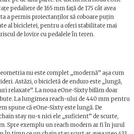
aţe pedaliere de 165 mm faţă de 175 cât avea
ta a permis proiectanţilor să coboare puţin
e al bicicletei, pentru a oferi stabilitate mai
riscul de lovire cu pedalele în teren.
e geometria nu este complet „modernă” aşa cum
ideri. Astăzi, o bicicletă de enduro este „lungă,
iuri relaxate”. La noua eOne-Sixty bifăm doar
ribute. La lungimea reach-ului de 440 mm pentru
em spune că eOne-Sixty este lungă. De
hain stay nu-s nici ele „suficient” de scurte,
. Spre exemplu un reach modern ar fi în jurul
 în timp ce un chain stay scurt ar avea vreo 433