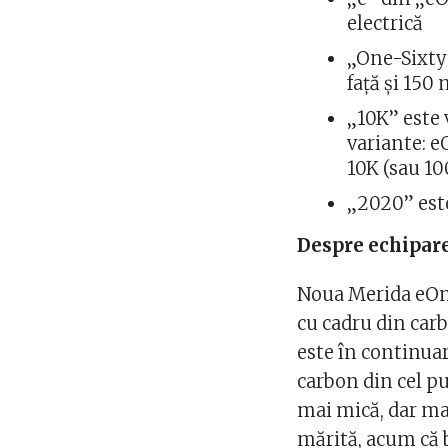
electrică
„One-Sixty”
faţă şi 15
„10K” este
variante: e
10K (sau 1
„2020” est
Despre echipar
Noua Merida eOne
cu cadru din carb
este în continuar
carbon din cel pu
mai mică, dar mai
mărită, acum că b