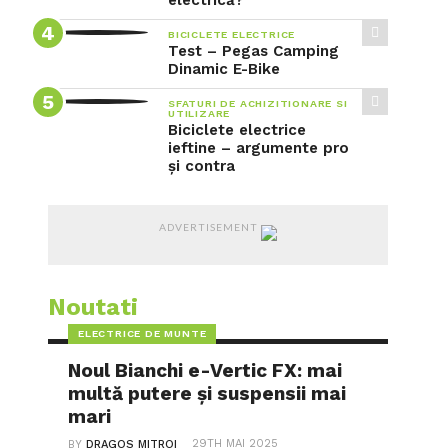
electrică?
BICICLETE ELECTRICE
Test – Pegas Camping
Dinamic E-Bike
SFATURI DE ACHIZITIONARE SI
UTILIZARE
Biciclete electrice
ieftine – argumente pro
și contra
ADVERTISEMENT
Noutati
ELECTRICE DE MUNTE
Noul Bianchi e-Vertic FX: mai
multă putere și suspensii mai
mari
29TH MAI 2025
BY
DRAGOS MITROI