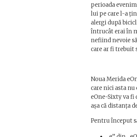
perioada evenime
lui pe care l-a ţ
alergi după bicicl
întrucât erai în m
nefiind nevoie să 
care ar fi trebuit
Noua Merida eOne
care nici asta nu
eOne-Sixty va fi 
aşa că distanţa d
Pentru început s
„e” din „eOn