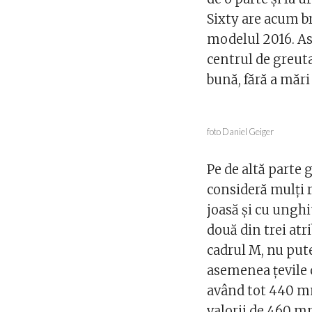
Sixty are acum br
modelul 2016. As
centrul de greutat
bună, fără a mări 
foto Daniel Geiger
Pe de altă part
consideră mulţi r
joasă şi cu ungh
două din trei at
cadrul M, nu put
asemenea ţevile c
având tot 440 mm
valorii de 460 mm