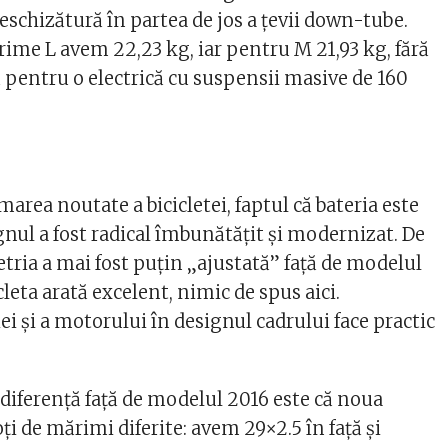
eschizătură în partea de jos a ţevii down-tube.
ime L avem 22,23 kg, iar pentru M 21,93 kg, fără
u pentru o electrică cu suspensii masive de 160
 marea noutate a bicicletei, faptul că bateria este
gnul a fost radical îmbunătăţit şi modernizat. De
ia a mai fost puţin „ajustată” faţă de modelul
cleta arată excelent, nimic de spus aici.
ei şi a motorului în designul cadrului face practic
 diferenţă faţă de modelul 2016 este că noua
ţi de mărimi diferite: avem 29×2.5 în faţă şi