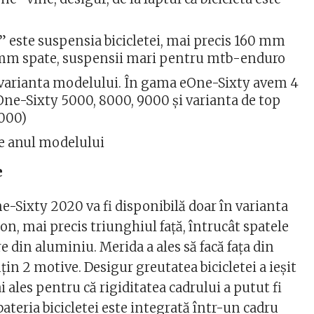
 este suspensia bicicletei, mai precis 160 mm
0 mm spate, suspensii mari pentru mtb-enduro
 varianta modelului. În gama eOne-Sixty avem 4
One-Sixty 5000, 8000, 9000 şi varianta de top
0000)
e anul modelului
e
-Sixty 2020 va fi disponibilă doar în varianta
on, mai precis triunghiul faţă, întrucât spatele
e din aluminiu. Merida a ales să facă faţa din
ţin 2 motive. Desigur greutatea bicicletei a ieşit
 ales pentru că rigiditatea cadrului a putut fi
ateria bicicletei este integrată într-un cadru