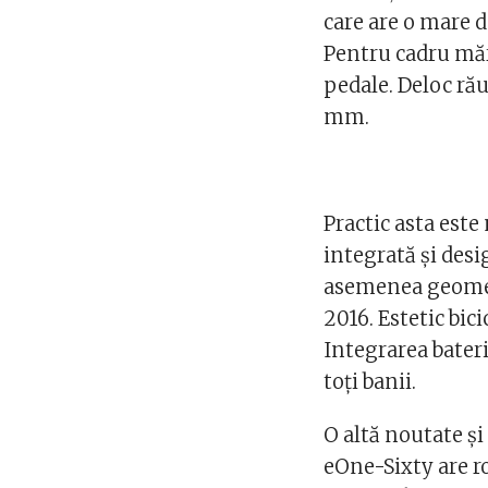
care are o mare d
Pentru cadru măr
pedale. Deloc ră
mm.
Practic asta este
integrată şi desi
asemenea geometr
2016. Estetic bici
Integrarea bateri
toţi banii.
O altă noutate şi
eOne-Sixty are ro