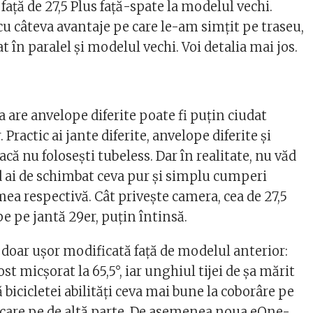
 faţă de 27,5 Plus faţă-spate la modelul vechi.
cu câteva avantaje pe care le-am simţit pe traseu,
t în paralel şi modelul vechi. Voi detalia mai jos.
ta are anvelope diferite poate fi puţin ciudat
 Practic ai jante diferite, anvelope diferite şi
acă nu foloseşti tubeless. Dar în realitate, nu văd
 ai de schimbat ceva pur şi simplu cumperi
ea respectivă. Cât priveşte camera, cea de 27,5
 pe pe jantă 29er, puţin întinsă.
 doar uşor modificată faţă de modelul anterior:
ost micşorat la 65,5°, iar unghiul tijei de şa mărit
ră bicicletei abilităţi ceva mai bune la coborâre pe
urcare pe de altă parte. De asemenea noua eOne-