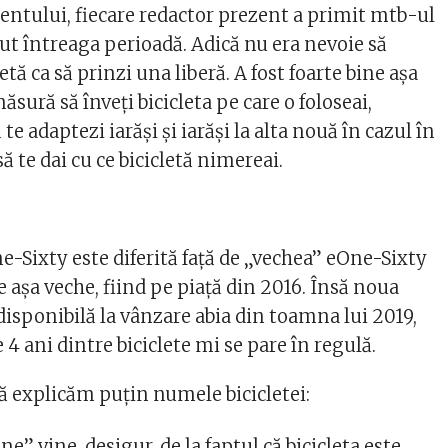
ntului, fiecare redactor prezent a primit mtb-ul
inut întreaga perioadă. Adică nu era nevoie să
etă ca să prinzi una liberă. A fost foarte bine aşa
ăsură să înveţi bicicleta pe care o foloseai,
te adaptezi iarăşi şi iarăşi la alta nouă în cazul în
 să te dai cu ce bicicletă nimereai.
-Sixty este diferită faţă de „vechea” eOne-Sixty
 e aşa veche, fiind pe piaţă din 2016. Însă noua
disponibilă la vânzare abia din toamna lui 2019,
e 4 ani dintre biciclete mi se pare în regulă.
ă explicăm puţin numele bicicletei:
e” vine, desigur, de la faptul că bicicleta este