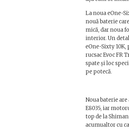
La noua eOne-Si
nouă baterie care
mică, dar noua fo
interior. Un det
eOne-Sixty 10K, 
rucsac Evoc FR Tr
spate şi loc spe
pe potecă.
Noua baterie are
E8035, iar motoru
top de la Shiman
acumualtor cu ca