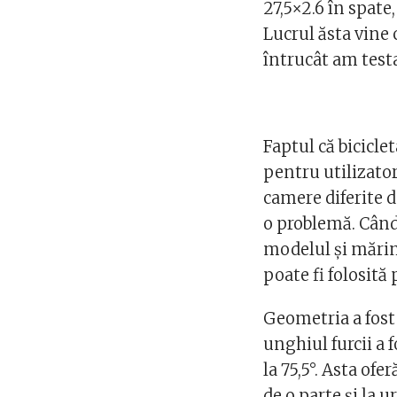
27,5×2.6 în spate,
Lucrul ăsta vine 
întrucât am testa
Faptul că bicicle
pentru utilizator.
camere diferite d
o problemă. Când
modelul şi mărim
poate fi folosită
Geometria a fost
unghiul furcii a f
la 75,5°. Asta ofe
de o parte şi la 