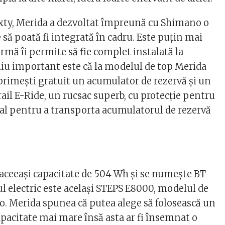
xty, Merida a dezvoltat împreună cu Shimano o
 să poată fi integrată în cadru. Este puţin mai
rmă îi permite să fie complet instalată la
aliu important este că la modelul de top Merida
primeşti gratuit un acumulator de rezervă şi un
ail E-Ride, un rucsac superb, cu protecţie pentru
cial pentru a transporta acumulatorul de rezervă
 aceeaşi capacitate de 504 Wh şi se numeşte BT-
l electric este acelaşi STEPS E8000, modelul de
o. Merida spunea că putea alege să folosească un
pacitate mai mare însă asta ar fi însemnat o