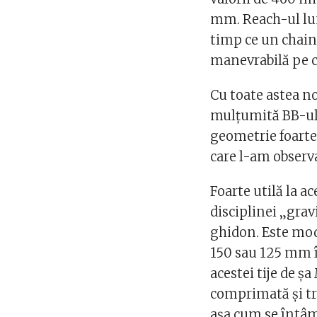
mm. Reach-ul lung
timp ce un chain 
manevrabilă pe c
Cu toate astea n
mulţumită BB-ului
geometrie foarte 
care l-am observa
Foarte utilă la ac
disciplinei „gravi
ghidon. Este mode
150 sau 125 mm î
acestei tije de ş
comprimată şi tra
aşa cum se întâmp