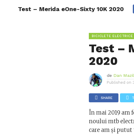
Test – Merida eOne-Sixty 10K 2020
NOUTAT
CE EST
BICICLETE ELECTRICE
Test – 
2020
de
Dan Mazi
Published on
SHARE
În mai 2019 am fo
noului mtb elect
care am şi putut 