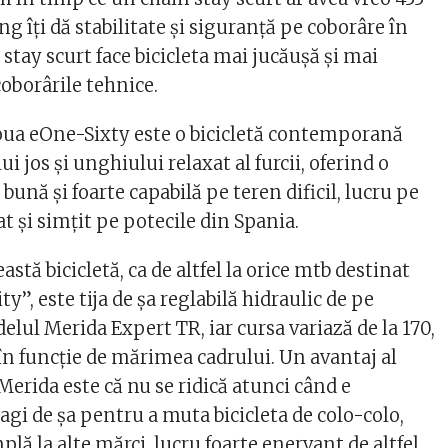
 îţi dă stabilitate şi siguranţă pe coborâre în
stay scurt face bicicleta mai jucăuşă şi mai
oborârile tehnice.
oua eOne-Sixty este o bicicletă contemporană
 jos şi unghiului relaxat al furcii, oferind o
bună şi foarte capabilă pe teren dificil, lucru pe
t şi simţit pe potecile din Spania.
eastă bicicletă, ca de altfel la orice mtb destinat
ty”, este tija de şa reglabilă hidraulic de pe
lul Merida Expert TR, iar cursa variază de la 170,
n funcţie de mărimea cadrului. Un avantaj al
a Merida este că nu se ridică atunci când e
gi de şa pentru a muta bicicleta de colo-colo,
lă la alte mărci, lucru foarte enervant de altfel.