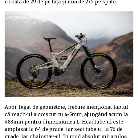
o roată de 29 de pe față și una de 27.5 pe spate.
Apoi, legat de geometrie, trebuie menționat faptul
că reach-ul a crescut cu 4-5mm, ajungând acum la
483mm pentru dimensiunea L. Headtube-ul este
amplasat la 64 de grade, iar seat tube-ul la 76 de
grade. Iar chainstay-ul, în mod absolut miraculos,