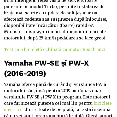
unul inteligent, rețea vastă de service, foarte
puternic pe modul Turbo, permite instalarea de
brațe mai scurte cu update de soft (așadar nu
afectează cadența sau susținerea după înlocuire),
disponibilitate încărcător (foarte) rapid 6A
Minusuri: display-uri mari, dimensiuni mari ale
motorului, după 25 km/h pedalarea se face greoi
Test cu o bicicletă echipată cu motor Bosch, aici.
Yamaha PW-SE și PW-X
(2016-2019)
Yamaha oferea până de curând și versiunea PW a
motorului său, însă pentru 2019 au rămas doar
versiunile PW-SE și PW-X în program. Este motorul
care furnizează puterea cel mai lin pentru
biciclete
electrice
, dintre toate de pe piață, iar asta însemnă
că nu vei simți vreo smucitură brutală. Oferă suport