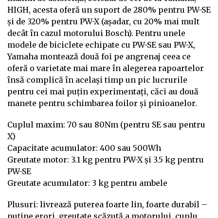
HIGH, acesta oferă un suport de 280% pentru PW-SE
și de 320% pentru PW-X (așadar, cu 20% mai mult
decât în cazul motorului Bosch). Pentru unele
modele de biciclete echipate cu PW-SE sau PW-X,
Yamaha montează două foi pe angrenaj ceea ce
oferă o varietate mai mare în alegerea rapoartelor
însă complică în același timp un pic lucrurile
pentru cei mai puțin experimentați, căci au două
manete pentru schimbarea foilor și pinioanelor.
Cuplul maxim: 70 sau 80Nm (pentru SE sau pentru
X)
Capacitate acumulator: 400 sau 500Wh
Greutate motor: 3.1 kg pentru PW-X și 3.5 kg pentru
PW-SE
Greutate acumulator: 3 kg pentru ambele
Plusuri: livrează puterea foarte lin, foarte durabil –
puține erori, greutate scăzută a motorului, cuplu