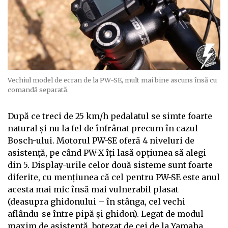
Vechiul model de ecran de la PW-SE, mult mai bine ascuns însă cu
comandă separată.
După ce treci de 25 km/h pedalatul se simte foarte
natural și nu la fel de înfrânat precum în cazul
Bosch-ului. Motorul PW-SE oferă 4 niveluri de
asistență, pe când PW-X îți lasă opțiunea să alegi
din 5. Display-urile celor două sisteme sunt foarte
diferite, cu mențiunea că cel pentru PW-SE este anul
acesta mai mic însă mai vulnerabil plasat
(deasupra ghidonului – în stânga, cel vechi
aflându-se între pipă și ghidon). Legat de modul
maxim de asistență, botezat de cei de la Yamaha,