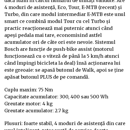
dacă luăm în calcul numărul de unități vândute. Are
4 moduri de asistență, Eco, Tour, E-MTB (recent) și
Turbo, din care modul intermediar E-MTB este unul
smart ce combină modul Tour cu cel Turbo și
practic reacționează mai puternic atunci când
apeși pedala mai tare, economisind astfel
acumulator ori de câte ori este nevoie. Sistemul
Bosch are funcție de push-bike assist (motorul
funcționează cu o viteză de până la 5 km/h atunci
când împingi bicicleta la deal) însă acționarea lui
este greoaie: se apasă butonul de Walk, apoi se ține
apăsat butonul PLUS de pe comandă.
Cuplu maxim: 75 Nm
Capacitate acumulator: 300, 400 sau 500 Wh
Greutate motor: 4 kg
Greutate acumulator: 2.7 kg
Plusuri: foarte stabil, 4 moduri de asistență din care