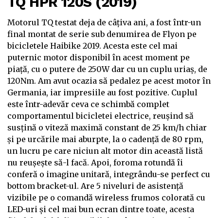
TQ HPR 120S (2019)
Motorul TQ testat deja de câțiva ani, a fost într-un
final montat de serie sub denumirea de Flyon pe
bicicletele Haibike 2019. Acesta este cel mai
puternic motor disponibil în acest moment pe
piață, cu o putere de 250W dar cu un cuplu uriaș, de
120Nm. Am avut ocazia să pedalez pe acest motor în
Germania, iar impresiile au fost pozitive. Cuplul
este într-adevăr ceva ce schimbă complet
comportamentul bicicletei electrice, reușind să
susțină o viteză maximă constant de 25 km/h chiar
și pe urcările mai aburpte, la o cadență de 80 rpm,
un lucru pe care niciun alt motor din această listă
nu reușește să-l facă. Apoi, foroma rotundă îi
conferă o imagine unitară, integrându-se perfect cu
bottom bracket-ul. Are 5 niveluri de asistență
vizibile pe o comandă wireless frumos colorată cu
LED-uri și cel mai bun ecran dintre toate, acesta