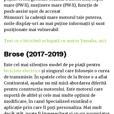
mare (PW-X), susținere mare (PW-X), funcție de
push-assist ușor de accesat
Minusuri: la cadență mare motorul taie puterea,
noile display-uri au mai puține informații și sunt
poziționate mai vulnerabil
Test cu o bicicletă echipată cu motor Yamaha, aici.
Brose (2017-2019)
Este cel mai silențios model de pe piață pentru
biciclete electrice
și singurul care folosește o curea
de transmisie. În spatele celor de la Brose s-a aflat
Continental, așadar nu mă miră abordarea diferită
pentru construcția motorului. Este motorul care
suportă de altfel și cele mai multe opțiuni de
modificare, în cazul Specialized existând o
aplicație prin care îl poți personaliza. Mai mult
decât atât, poate fi împerecheat și cu un acumulator