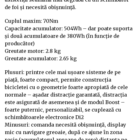
de foi și necesită obișnuință.
Cuplul maxim: 70Nm
Capacitate acumulator: 504Wh – dar poate suporta
și două acumulatoare de 380Wh (în funcție de
producător)
Greutate motor: 2.8 kg
Greutate acumulator: 2.65 kg
Plusuri: printre cele mai ușoare sisteme de pe
piață, foarte compact, permite construcția
bicicletei cu o geometrie foarte apropiată de cele
normale – așadar distracție garantată, distracția
este asigurată de asemenea și de modul Boost –
foarte puternic, personalizabil, se cuplează cu
schimbătoarele electronice Di2
Minusuri: comanda necesită obișnuință, display
mic cu navigare greoaie, după ce ajune în zona
roșie (acumulatorul aproape de zero) distanța pe