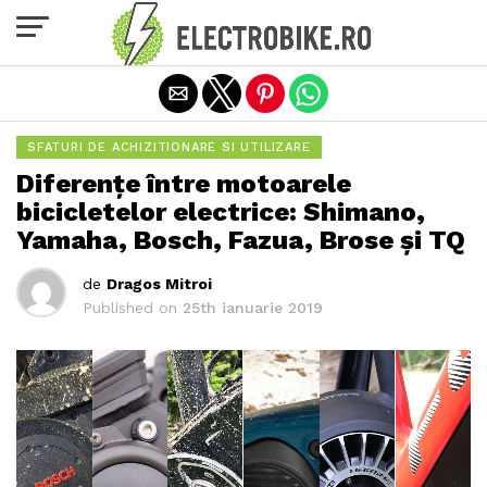
Exit mobile version
SFATURI DE ACHIZITIONARE SI UTILIZARE
Diferențe între motoarele
bicicletelor electrice: Shimano,
Yamaha, Bosch, Fazua, Brose și TQ
de
Dragos Mitroi
Published on
25th ianuarie 2019