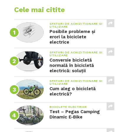
Cele mai citite
SFATURI DE ACHIZITIONARE SI
UTILIZARE
Posibile probleme și
erori la biciclete
electrice
SFATURI DE ACHIZITIONARE SI
UTILIZARE
Conversie bicicletă
normală în bicicletă
electrică: soluții
SFATURI DE ACHIZITIONARE SI
UTILIZARE
Cum aleg o bicicletă
electrică?
BICICLETE ELECTRICE
Test – Pegas Camping
Dinamic E-Bike