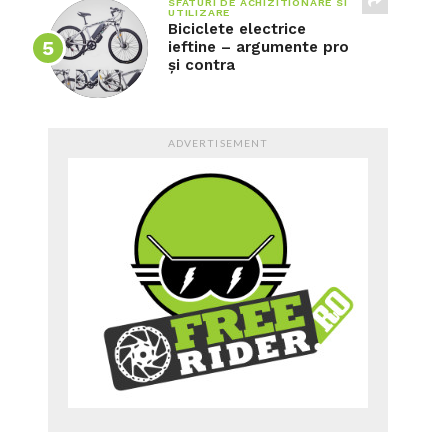
SFATURI DE ACHIZITIONARE SI
UTILIZARE
Biciclete electrice
ieftine – argumente pro
și contra
ADVERTISEMENT