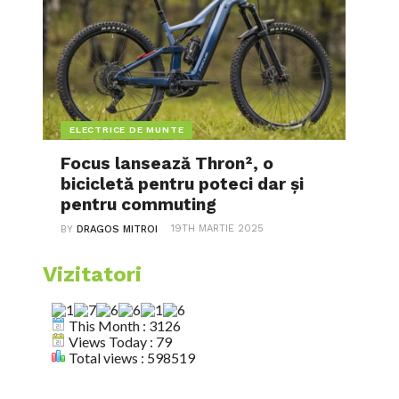
ELECTRICE DE MUNTE
Focus lansează Thron², o
bicicletă pentru poteci dar și
pentru commuting
19TH MARTIE 2025
BY
DRAGOS MITROI
Vizitatori
This Month : 3126
Views Today : 79
Total views : 598519