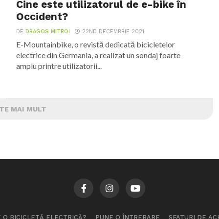
Cine este utilizatorul de e-bike în
Occident?
DE
DRAGOS MITROI
22ND DECEMBRIE 2021
E-Mountainbike, o revistă dedicată bicicletelor
electrice din Germania, a realizat un sondaj foarte
amplu printre utilizatorii...
TE MAI MULT
 O BICICLETĂ ELECTRICĂ?
PUNE O ÎNTREBARE
SFATURI DE AC