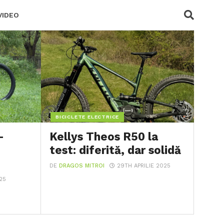
VIDEO
BICICLETE ELECTRICE
-
Kellys Theos R50 la
test: diferită, dar solidă
DE
DRAGOS MITROI
29TH APRILIE 2025
25