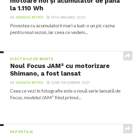
motoare noi și acumulator de până
la 1.110 Wh
DE
DRAGOS MITROI
14TH IANUARIE 2022
Povestea cu acumulatorii mari a luat-o un pic razna
pentru noul sezon, iar ceea ce vedem...
ELECTRICE DE MUNTE
Noul Focus JAM² cu motorizare
Shimano, a fost lansat
DE
DRAGOS MITROI
22ND DECEMBRIE 2021
Ceea ce vezi în fotografie este o nouă serie lansată de
Focus, modelul JAM² fiind primul...
REPORTAJE