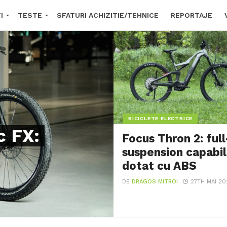
I
TESTE
SFATURI ACHIZITIE/TEHNICE
REPORTAJE
E O BICICLETĂ ELECTRICĂ?
FORUM
BICICLETE ELECTRICE
c FX:
Focus Thron 2: full
suspension capabil
dotat cu ABS
DE
DRAGOS MITROI
27TH MAI 20