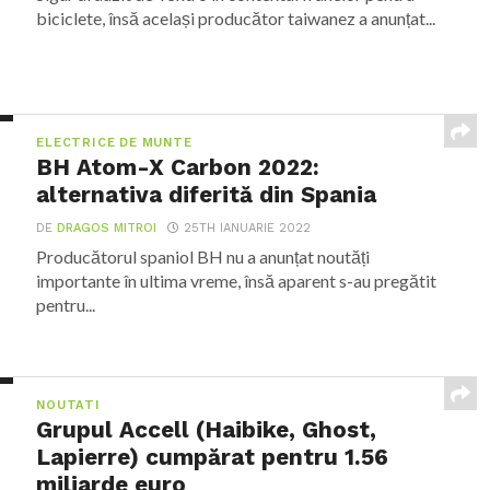
biciclete, însă același producător taiwanez a anunțat...
ELECTRICE DE MUNTE
BH Atom-X Carbon 2022:
alternativa diferită din Spania
DE
DRAGOS MITROI
25TH IANUARIE 2022
Producătorul spaniol BH nu a anunțat noutăți
importante în ultima vreme, însă aparent s-au pregătit
pentru...
NOUTATI
Grupul Accell (Haibike, Ghost,
Lapierre) cumpărat pentru 1.56
miliarde euro